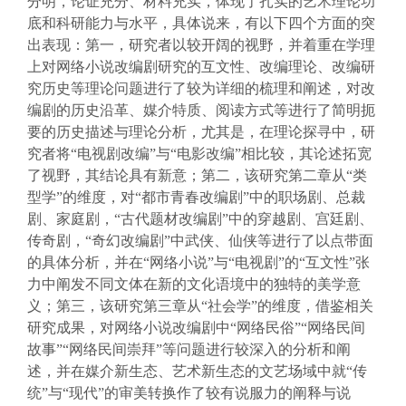
分明，论证充分、材料充实，体现了扎实的艺术理论功
底和科研能力与水平，具体说来，有以下四个方面的突
出表现：第一，研究者以较开阔的视野，并着重在学理
上对网络小说改编剧研究的互文性、改编理论、改编研
究历史等理论问题进行了较为详细的梳理和阐述，对改
编剧的历史沿革、媒介特质、阅读方式等进行了简明扼
要的历史描述与理论分析，尤其是，在理论探寻中，研
究者将“电视剧改编”与“电影改编”相比较，其论述拓宽
了视野，其结论具有新意；第二，该研究第二章从“类
型学”的维度，对“都市青春改编剧”中的职场剧、总裁
剧、家庭剧，“古代题材改编剧”中的穿越剧、宫廷剧、
传奇剧，“奇幻改编剧”中武侠、仙侠等进行了以点带面
的具体分析，并在“网络小说”与“电视剧”的“互文性”张
力中阐发不同文体在新的文化语境中的独特的美学意
义；第三，该研究第三章从“社会学”的维度，借鉴相关
研究成果，对网络小说改编剧中“网络民俗”“网络民间
故事”“网络民间崇拜”等问题进行较深入的分析和阐
述，并在媒介新生态、艺术新生态的文艺场域中就“传
统”与“现代”的审美转换作了较有说服力的阐释与说