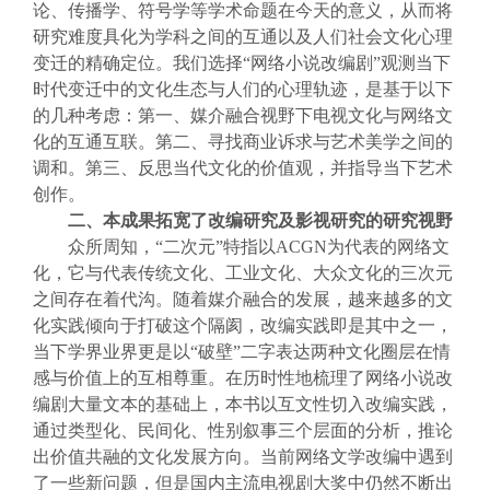
论、传播学、符号学等学术命题在今天的意义，从而将
研究难度具化为学科之间的互通以及人们社会文化心理
变迁的精确定位。我们选择“网络小说改编剧”观测当下
时代变迁中的文化生态与人们的心理轨迹，是基于以下
的几种考虑：第一、媒介融合视野下电视文化与网络文
化的互通互联。第二、寻找商业诉求与艺术美学之间的
调和。第三、反思当代文化的价值观，并指导当下艺术
创作。
二、本成果拓宽了改编研究及影视研究的研究视野
众所周知，“二次元”特指以ACGN为代表的网络文
化，它与代表传统文化、工业文化、大众文化的三次元
之间存在着代沟。随着媒介融合的发展，越来越多的文
化实践倾向于打破这个隔阂，改编实践即是其中之一，
当下学界业界更是以“破壁”二字表达两种文化圈层在情
感与价值上的互相尊重。在历时性地梳理了网络小说改
编剧大量文本的基础上，本书以互文性切入改编实践，
通过类型化、民间化、性别叙事三个层面的分析，推论
出价值共融的文化发展方向。当前网络文学改编中遇到
了一些新问题，但是国内主流电视剧大奖中仍然不断出