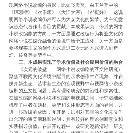
现网络小说改编的身影，比如飞天奖、白玉兰奖中的
《琅琊榜》《欢乐颂》《大江大河》《都挺好》，这说
明网络小说改编仍然可以为大众文化的繁荣、为主流意
识形态代言作出自己的贡献。本成果认为：今后的网络
小说改编剧的方向，一方面是通过改编行为将亚文化的
网络小说在媒介融合的语境中给予主流化。另一方面是
要将现实主义的创作方式通过二次元的方式进入到奇
幻、传奇等类型当中。
三、本成果实现了学术价值及社会应用价值的融合
《次元的破壁——网络小说改编剧的互文性研究》
聚焦互联网文化语境中醒目的艺术创作生产现象，并在
媒介新生态、艺术新生态的宏观视野中审视网络小说改
编剧的互文性问题，具有理论研究的前沿性和探索性。
在被改编的网络小说和改编的电视剧之间，研究者细致
梳理了两者在题材、类型和文体形态等方面的异同，并
进一步改编的成因，尤其是，试图对其间的文化意义作
出合理的审美阐释和说明，具有较好的理论创新意义和
实践指导价值。在展开过程中，该研究逻辑清晰、层次